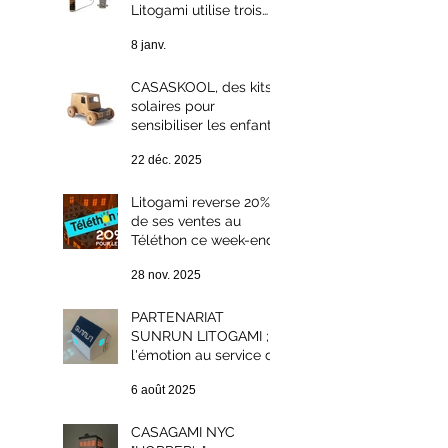
Litogami utilise trois
technologies
8 janv.
photovoltaïques
différentes ?
CASASKOOL, des kits
solaires pour
sensibiliser les enfants
au développement
22 déc. 2025
durable.
Litogami reverse 20%
de ses ventes au
Téléthon ce week-end :
solidarité et Green
28 nov. 2025
Week-end
PARTENARIAT
SUNRUN LITOGAMI ;
l'émotion au service du
développement
6 août 2025
durable.
CASAGAMI NYC