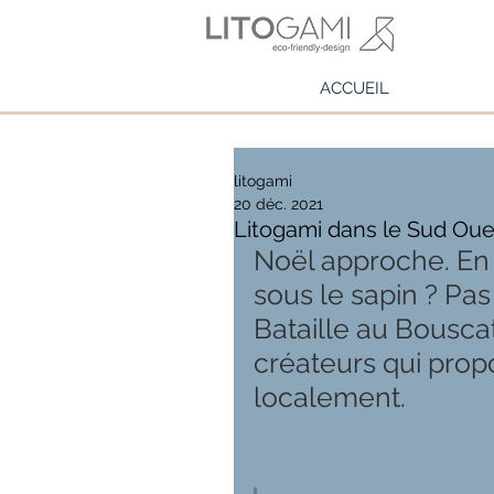
ACCUEIL
litogami
20 déc. 2021
Litogami dans le Sud Ou
Noël approche. En 
sous le sapin ? Pas
Bataille au Bousca
créateurs qui prop
localement.