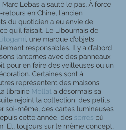
 Marc Lebas a sauté le pas. À force 
s-retours en Chine, l’ancien 
ts du quotidien a eu envie de 
e qu’il faisait. Le Libournais de 
Litogami
, une marque d’objets 
lement responsables. Il y a d’abord 
isons lanternes avec des panneaux 
oit pour en faire des veilleuses ou un 
coration. Certaines sont à 
autres représentent des maisons 
librairie 
Mollat
 a désormais sa 
ite rejoint la collection, des petits 
er soi-même, des cartes lumineuses 
depuis cette année, des 
serres
 où 
. Et, toujours sur le même concept, 