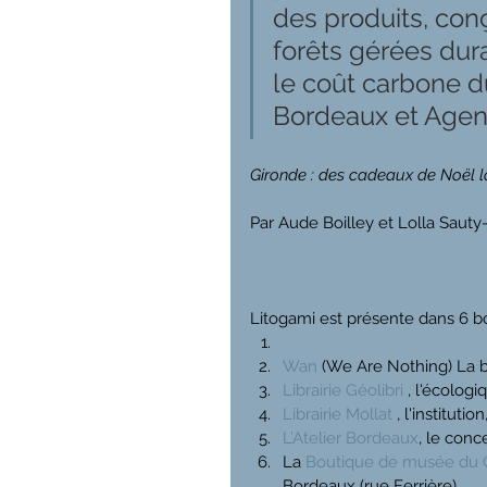
des produits, con
forêts gérées dura
le coût carbone du
Bordeaux et Agen
Gironde : des cadeaux de Noël lo
Par Aude Boilley et Lolla Sauty
Litogami est présente dans 6 bou
Wan
 (We Are Nothing) La b
Librairie Géolibri
 , l'écolog
Librairie Mollat
 , l'instituti
L’Atelier Bordeaux
, le conc
La 
Boutique de musée du
Bordeaux (rue Ferrière)