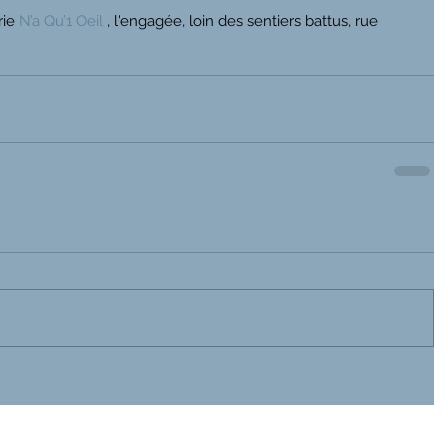
rie 
N’a Qu’1 Oeil
 , l'engagée, loin des sentiers battus, rue 