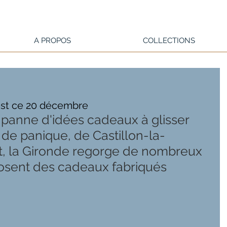
A PROPOS
COLLECTIONS
est ce 20 décembre
panne d'idées cadeaux à glisser 
 de panique, de Castillon-la-
t, la Gironde regorge de nombreux 
osent des cadeaux fabriqués 