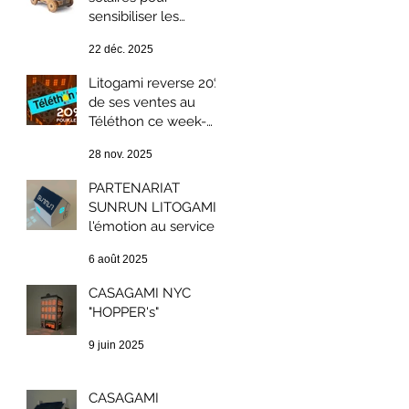
sensibiliser les
enfants au
22 déc. 2025
développement
durable.
Litogami reverse 20%
de ses ventes au
Téléthon ce week-
end : solidarité et
28 nov. 2025
Green Week-end
PARTENARIAT
SUNRUN LITOGAMI ;
l'émotion au service
du développement
6 août 2025
durable.
CASAGAMI NYC
"HOPPER's"
9 juin 2025
CASAGAMI