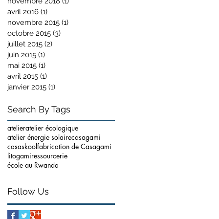
novembre 2018
(1)
1 post
avril 2016
(1)
1 post
novembre 2015
(1)
1 post
octobre 2015
(3)
3 posts
juillet 2015
(2)
2 posts
juin 2015
(1)
1 post
mai 2015
(1)
1 post
avril 2015
(1)
1 post
janvier 2015
(1)
1 post
Search By Tags
atelier
atelier écologique
atelier énergie solaire
casagami
casaskool
fabrication de Casagami
litogami
ressourcerie
école au Rwanda
Follow Us