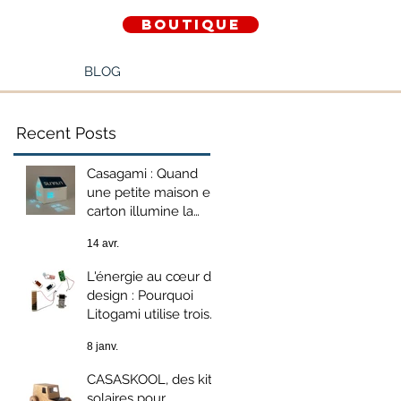
Boutique
BLOG
Recent Posts
Casagami : Quand
une petite maison en
carton illumine la
transition
14 avr.
énergétique
L'énergie au cœur du
design : Pourquoi
Litogami utilise trois
technologies
8 janv.
photovoltaïques
différentes ?
CASASKOOL, des kits
solaires pour