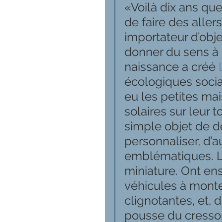
«Voilà dix ans que
de faire des aller
importateur d’obje
donner du sens à c
naissance a créé 
écologiques socia
eu les petites ma
solaires sur leur t
simple objet de dé
personnaliser, d’
emblématiques. La 
miniature. Ont ensu
véhicules à mont
clignotantes, et, 
pousse du cresson