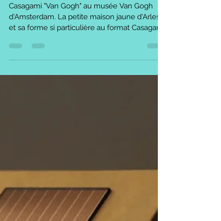
Casagami Van Gogh
Casagami "Van Gogh" au musée Van Gogh
d'Amsterdam. La petite maison jaune d'Arles
et sa forme si particulière au format Casagami,