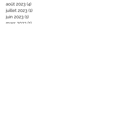
août 2023
(4)
4 posts
juillet 2023
(1)
1 post
juin 2023
(1)
1 post
mars 2023
(1)
1 post
décembre 2022
(1)
1 post
octobre 2022
(1)
1 post
février 2022
(2)
2 posts
janvier 2022
(3)
3 posts
décembre 2021
(2)
2 posts
novembre 2021
(1)
1 post
octobre 2021
(1)
1 post
septembre 2021
(3)
3 posts
août 2021
(1)
1 post
juin 2021
(1)
1 post
avril 2021
(1)
1 post
mars 2021
(3)
3 posts
mars 2019
(1)
1 post
décembre 2018
(2)
2 posts
novembre 2018
(1)
1 post
avril 2016
(1)
1 post