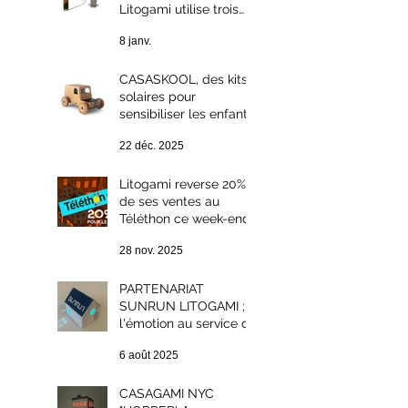
Litogami utilise trois
technologies
8 janv.
photovoltaïques
différentes ?
CASASKOOL, des kits
solaires pour
sensibiliser les enfants
au développement
22 déc. 2025
durable.
Litogami reverse 20%
de ses ventes au
Téléthon ce week-end :
solidarité et Green
28 nov. 2025
Week-end
PARTENARIAT
SUNRUN LITOGAMI ;
l'émotion au service du
développement
6 août 2025
durable.
CASAGAMI NYC