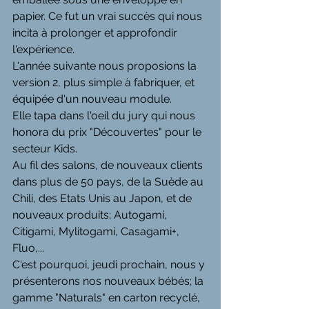
papier. Ce fut un vrai succès qui nous 
incita à prolonger et approfondir 
l'expérience.
L'année suivante nous proposions la 
version 2, plus simple à fabriquer, et 
équipée d'un nouveau module.
Elle tapa dans l'oeil du jury qui nous 
honora du prix "Découvertes" pour le 
secteur Kids.
Au fil des salons, de nouveaux clients 
dans plus de 50 pays, de la Suède au 
Chili, des Etats Unis au Japon, et de 
nouveaux produits; Autogami, 
Citigami, Mylitogami, Casagami+, 
Fluo,...
C'est pourquoi, jeudi prochain, nous y 
présenterons nos nouveaux bébés; la 
gamme "Naturals" en carton recyclé, 