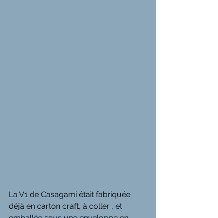
La V1 de Casagami était fabriquée 
déjà en carton craft, à coller , et 
emballée sous une enveloppe en 