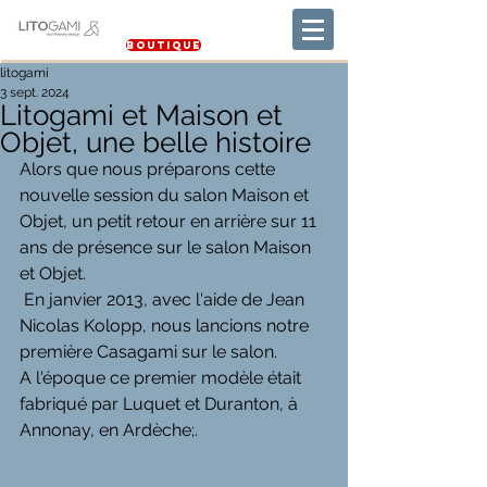
Boutique
litogami
3 sept. 2024
Litogami et Maison et
Objet, une belle histoire
Alors que nous préparons cette 
nouvelle session du salon Maison et 
Objet, un petit retour en arrière sur 11 
ans de présence sur le salon Maison 
et Objet.
 En janvier 2013, avec l'aide de Jean 
Nicolas Kolopp, nous lancions notre 
première Casagami sur le salon.
A l'époque ce premier modèle était 
fabriqué par Luquet et Duranton, à 
Annonay, en Ardèche;. 