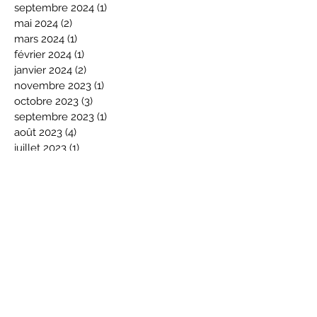
septembre 2024
(1)
1 post
mai 2024
(2)
2 posts
mars 2024
(1)
1 post
février 2024
(1)
1 post
janvier 2024
(2)
2 posts
novembre 2023
(1)
1 post
octobre 2023
(3)
3 posts
septembre 2023
(1)
1 post
août 2023
(4)
4 posts
juillet 2023
(1)
1 post
juin 2023
(1)
1 post
mars 2023
(1)
1 post
décembre 2022
(1)
1 post
octobre 2022
(1)
1 post
février 2022
(2)
2 posts
janvier 2022
(3)
3 posts
décembre 2021
(2)
2 posts
novembre 2021
(1)
1 post
octobre 2021
(1)
1 post
septembre 2021
(3)
3 posts