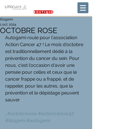
Boutique
litogami
1 oct. 2024
OCTOBRE ROSE
Autogami roule pour l'association 
Action Cancer 47 ! Le mois d'octobre 
est traditionnellement dédié à la 
prévention du cancer du sein. Pour 
nous, c'est l'occasion d'avoir une 
pensée pour celles et ceux que le 
cancer frappe ou a frappé, et de 
rappeler, pour les autres, que la 
prévention et le dépistage peuvent 
sauver
. 
#octobrerose
#actioncancer47
#litogami
#autogami