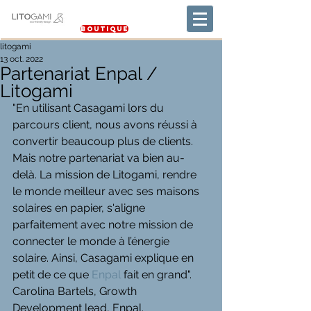
Boutique
litogami
13 oct. 2022
Partenariat Enpal /
Litogami
"En utilisant Casagami lors du 
parcours client, nous avons réussi à 
convertir beaucoup plus de clients. 
Mais notre partenariat va bien au-
delà. La mission de Litogami, rendre 
le monde meilleur avec ses maisons 
solaires en papier, s'aligne 
parfaitement avec notre mission de 
connecter le monde à l’énergie 
solaire. Ainsi, Casagami explique en 
petit de ce que 
Enpal
 fait en grand". 
Carolina Bartels, Growth 
Development lead, Enpal.      