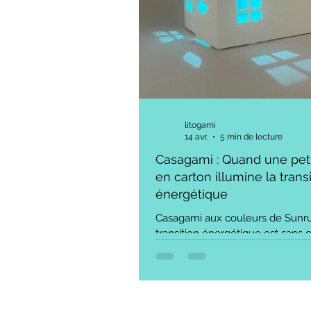
litogami
14 avr.
5 min de lecture
Casagami : Quand une pet
en carton illumine la trans
énergétique
Casagami aux couleurs de Sunrun
transition énergétique est sans 
plus grand défi de notre siècle. 
lorsqu’il s’agit d’en parler au gran
obstacles sont nombreux. Méga
réseaux intelligents, onduleurs,
carbone... Le vocabulaire est so