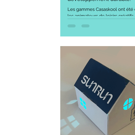
Les gammes Casaskool ont été
les animateurs de loisirs créatifs 
transforment des concepts abstr
renouvelables, économie circula
expérience concrète et gratifiant
simple; Au lieu d'un cours théori
manipule un panneau solaire réel
comprend instantanément le cyc
jour / éclaire la nuit", ce qui dém
l'énergie photovoltaïque de man
Le support lui-même est dével