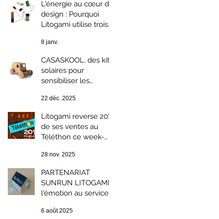
L'énergie au cœur du
design : Pourquoi
Litogami utilise trois
technologies
8 janv.
photovoltaïques
différentes ?
CASASKOOL, des kits
solaires pour
sensibiliser les
enfants au
22 déc. 2025
développement
durable.
Litogami reverse 20%
de ses ventes au
Téléthon ce week-
end : solidarité et
28 nov. 2025
Green Week-end
PARTENARIAT
SUNRUN LITOGAMI ;
l'émotion au service
du développement
6 août 2025
durable.