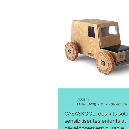
technique, abstrait et parfois an
Comment, dès lors, sensibiliser 
les citoyens, des plus jeunes au
Comment rendre l’énergie solair
désirable
litogami
22 déc. 2025
2 min de lecture
CASASKOOL, des kits sola
sensibiliser les enfants au
développement durable.