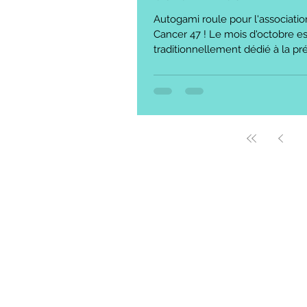
Autogami roule pour l'associatio
Cancer 47 ! Le mois d'octobre es
traditionnellement dédié à la pr
cancer du sein....