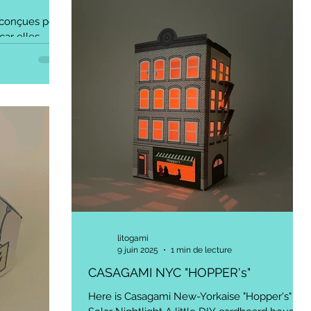
mode de vie durable et respectueux de
 conçues pour
l'environnement. À travers cet article, nous
car elles
allons explorer l'importance de cette initiative,
aits (énergies
notre engagement envers la durabilité et
ire) en une
comment vous pouvez
e. L'idée est
que, l'enfant
. Il
le "charge le
ystifie
ière ludique.
oppement dur
litogami
9 juin 2025
1 min de lecture
CASAGAMI NYC "HOPPER's"
Here is Casagami New-Yorkaise "Hopper's" -