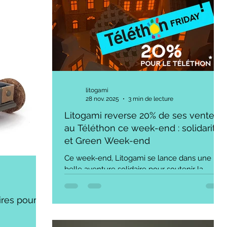
xiogène.
petite maison Casagami à la voiture Autogami
efficacement
, en passant par les structures Citigami —
x plus âgés ?
nous n'utilisons pas une solution unique, mais
e tangible et
trois technologies pho
litogami
28 nov. 2025
3 min de lecture
Litogami reverse 20% de ses ventes
au Téléthon ce week-end : solidarité
et Green Week-end
Ce week-end, Litogami se lance dans une
belle aventure solidaire pour soutenir la
recherche médicale. En reversant 20% de
toutes ses ventes durant cet événement
ires pour
spécial au Téléthon, l'entreprise Française
souhaite non seulement contribuer à une
noble cause, mais également promouvoir un