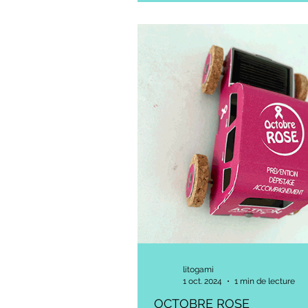
litogami
1 oct. 2024
1 min de lecture
OCTOBRE ROSE