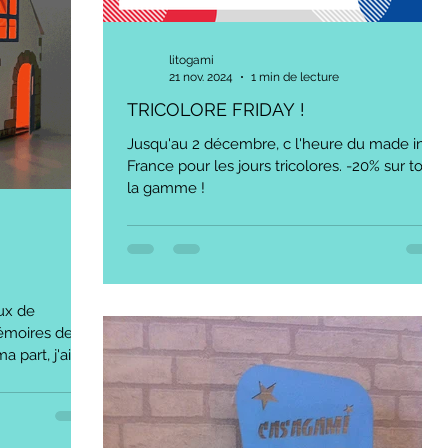
litogami
21 nov. 2024
1 min de lecture
TRICOLORE FRIDAY !
Jusqu'au 2 décembre, c l'heure du made in
France pour les jours tricolores. -20% sur toute
la gamme !
ux de
émoires des
 part, j'ai