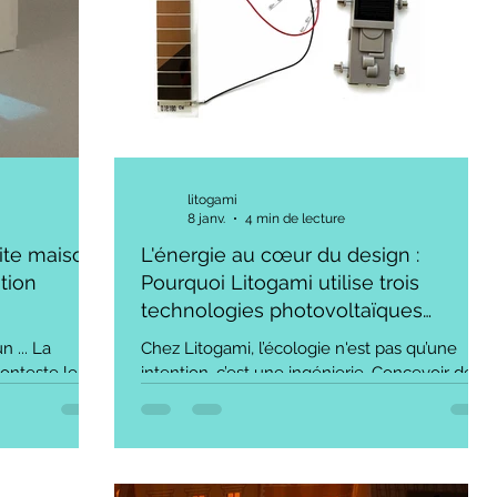
litogami
8 janv.
4 min de lecture
ite maison
L'énergie au cœur du design :
ition
Pourquoi Litogami utilise trois
technologies photovoltaïques
différentes ?
 ... La
Chez Litogami, l’écologie n'est pas qu’une
conteste le
intention, c’est une ingénierie. Concevoir des
Pourtant,
objets solaires qui sont à la fois ludiques,
d public, les
décoratifs et fonctionnels impose de relever
watts,
un défi de taille : capter la lumière de manière
 empreinte
optimale dans des contextes d'utilisation très
uvent
variés. Pour alimenter nos créations — de la