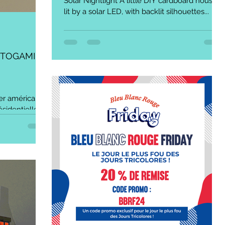
Solar Nightlight A little DIY cardboard house,
lit by a solar LED, with backlit silhouettes...
TOGAMI ;
der américain
ésidentielle,
ançaise de...