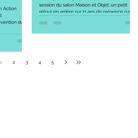
session du salon Maison et Objet, un petit
n Action
retour en arrière sur 11 ans de présence sur le
t
salon...
évention du
1
2
3
4
5