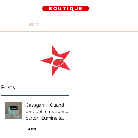
Boutique
BLOG
Posts
Casagami : Quand
une petite maison en
carton illumine la
transition
14 avr.
énergétique