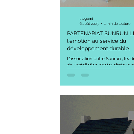
litogami
6 août 2025
1 min de lecture
PARTENARIAT SUNRUN LI
l'émotion au service du
développement durable.
L’association entre Sunrun , lea
de l’installation photovoltaïque r
et Litogami Casagami , marque fr