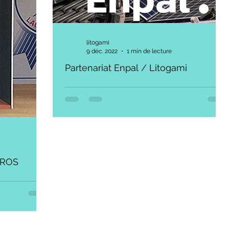
litogami
9 déc. 2022
1 min de lecture
Partenariat Enpal / Litogami
“En utilisant Casagami lors du parcours client,
nous avons réussi à convertir beaucoup plus
de clients. Mais notre partenariat va bien...
RROS
llante de
que ASCA + 18
et c'est...