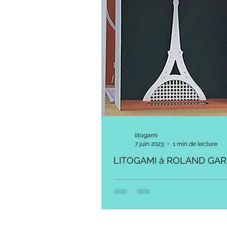
litogami
7 juin 2023
1 min de lecture
LITOGAMI à ROLAND GA
Elle a 5 ans la "RaketEiffel" scinti
Roland Garros. Film photovoltaï
Leds + un partenaire + une idée ... 