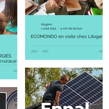
litogami
1 août 2023
4 min de lecture
ECOMONDO en visite chez Litogami !
Léon Goedhart, DG d'Ecomondo, est venu
nous rendre visite pour faire le point des
RGIES
gammes et étudier comment renforcer notre
partenariat....
OSERVEIS,
oir les
itogami est
lisés à