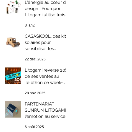
L'énergie au cœur du
design : Pourquoi
Litogami utilise trois
technologies
8 janv.
photovoltaïques
différentes ?
CASASKOOL, des kits
solaires pour
sensibiliser les
enfants au
22 déc. 2025
développement
durable.
Litogami reverse 20%
de ses ventes au
Téléthon ce week-
end : solidarité et
28 nov. 2025
Green Week-end
PARTENARIAT
SUNRUN LITOGAMI ;
l'émotion au service
du développement
6 août 2025
durable.