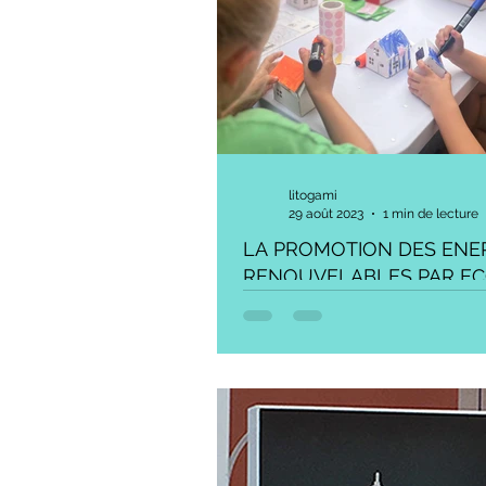
litogami
29 août 2023
1 min de lecture
LA PROMOTION DES ENE
RENOUVELABLES PAR EC
BARCELONA
Fildèle à sa vocation de promouv
technologies photovoltaïques, L
heureuse de voir ses produits uti
Barcelone par...