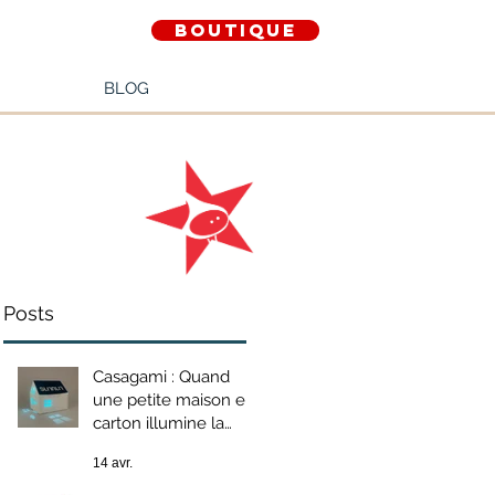
Boutique
BLOG
Posts
Casagami : Quand
une petite maison en
carton illumine la
transition
14 avr.
énergétique