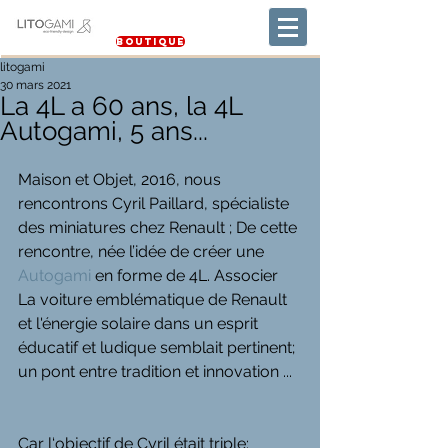
Boutique
litogami
30 mars 2021
La 4L a 60 ans, la 4L
Autogami, 5 ans...
Maison et Objet, 2016, nous 
rencontrons Cyril Paillard, spécialiste 
des miniatures chez Renault ; De cette 
rencontre, née l’idée de créer une 
Autogami
 en forme de 4L. Associer 
La voiture emblématique de Renault 
et l'énergie solaire dans un esprit 
éducatif et ludique semblait pertinent; 
un pont entre tradition et innovation ...
Car l‘objectif de Cyril était triple: 