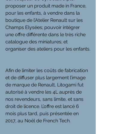
proposer un produit made in France, 
pour les enfants, à vendre dans la 
boutique de l’Atelier Renault sur les 
Champs Elysées; pouvoir intégrer 
une offre différente dans le très riche 
catalogue des miniatures; et 
organiser des ateliers pour les enfants.
Afin de limiter les coûts de fabrication 
et de diffuser plus largement l’image 
de marque de Renault, Litogami fut 
autorisé à vendre les 4L auprès de 
nos revendeurs, sans limite, et sans 
droit de licence. L’offre est lancé 6 
mois plus tard, puis présentée en 
2017, au Noël de French Tech.