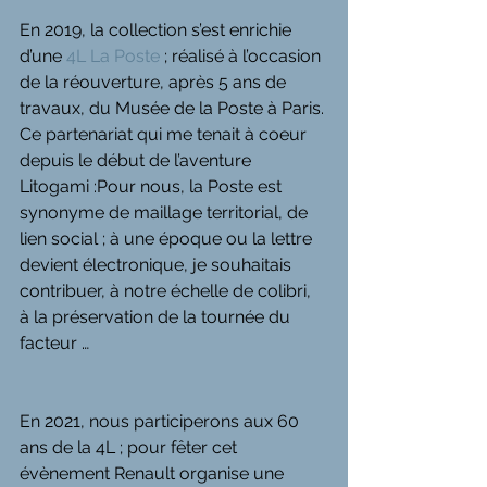
En 2019, la collection s’est enrichie 
d’une 
4L La Poste
 ; réalisé à l’occasion 
de la réouverture, après 5 ans de 
travaux, du Musée de la Poste à Paris. 
Ce partenariat qui me tenait à coeur 
depuis le début de l’aventure 
Litogami :Pour nous, la Poste est 
synonyme de maillage territorial, de 
lien social ; à une époque ou la lettre 
devient électronique, je souhaitais 
contribuer, à notre échelle de colibri, 
à la préservation de la tournée du 
facteur …
En 2021, nous participerons aux 60 
ans de la 4L ; pour fêter cet 
évènement Renault organise une 