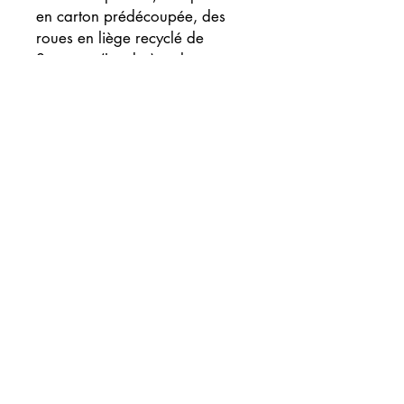
en carton prédécoupée, des
roues en liège recyclé de
Soustons (Landes), et la
"Powerbase".
Notre Powerbase est
notamment composée d'un
panneau solaire polycristallin,
d'une batterie rechargeable,
d'un moteur électrique et d'un
système d'engrenage.
Dimensions assemblée : 94 x 39
x 53 mm
Dimensions enveloppe : 232 x
161 x 22mm
Poids total : 87g
Conçue et fabriquée en France.